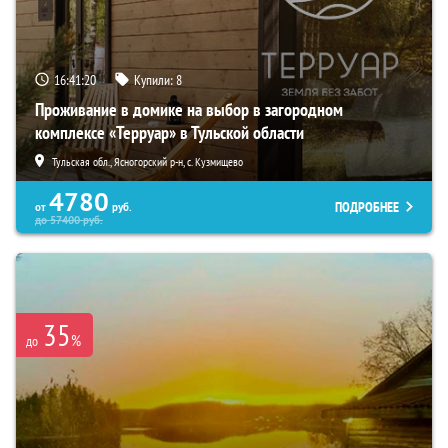
16:41:19
Купили:
8
Проживание в домике на выбор в загородном
комплексе «Терруар» в Тульской области
Тульская обл., Ясногорский р-н, с. Кузмищево
4780
ПОДРОБНЕЕ
от
руб.
до
57400
руб.
35
%
до