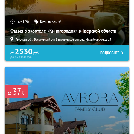
16:41:19
Купи первым!
Отдых в экоотеле «Киногородок» в Тверской области
Тверская обл., Бологовский р-н, Выползовское с/п, дер. Михайловское, д. 15
2530
ПОДРОБНЕЕ
от
руб.
до
173110
руб.
37
%
до