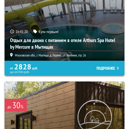
16:41:19
Купи первым!
Отдых для двоих с питанием в отеле Arthurs Spa Hotel
by Mercure в Мытищах
Московская обл., г. Мытищи, д. Ларево, ул. Хвойная, стр. 26
2828
ПОДРОБНЕЕ
от
руб.
до
65700
руб.
30
%
до