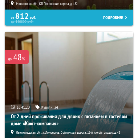
Московская обл., КП Покровские ворота, д. 182
812
ПОДРОБНЕЕ
от
руб.
до
140800
руб.
48
%
до
16:41:19
Купили:
34
От 2 дней проживания для двоих с питанием в гостевом
доме «Кают-компания»
Ленинградская обл., г. Ломоносов, Сойкинская дорога, 15-й жилой городок, д. 43