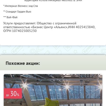
Территория «Отеля Империал Wellness & SPA»
* Империал Велнесс энд Спа
** Стандарт Гарден Вью
*** Вай-Фай
Услуги предоставляет: Общество с ограниченной
ответственностью «Бизнес Центр «Альянс»,
ИНН 4025413840
,
ОГРН 1074025005230
Похожие акции:
30
%
до