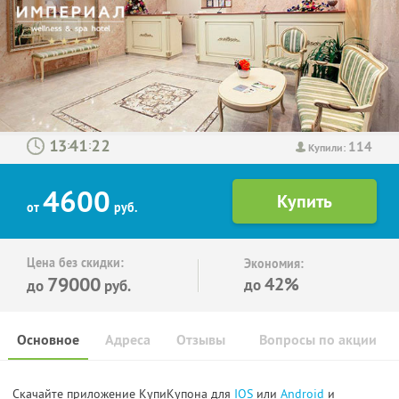
114
:
:
Купили:
4600
от
руб.
Цена без скидки:
Экономия:
79000
42%
до
до
руб.
Основное
Адреса
Отзывы
Вопросы по акции
Скачайте приложение КупиКупона для
IOS
или
Android
и