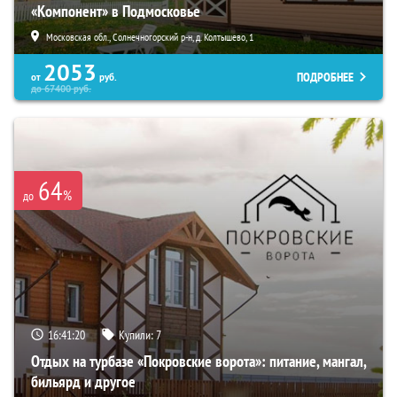
«Компонент» в Подмосковье
Московская обл., Солнечногорский р-н, д. Колтышево, 1
2053
ПОДРОБНЕЕ
от
руб.
до
67400
руб.
64
%
до
16:41:19
Купили:
7
Отдых на турбазе «Покровские ворота»: питание, мангал,
бильярд и другое