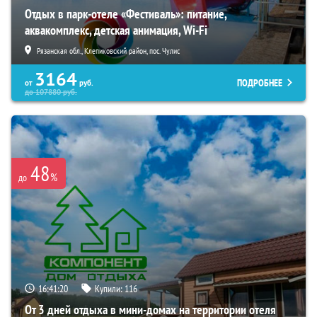
Отдых в парк-отеле «Фестиваль»: питание,
аквакомплекс, детская анимация, Wi-Fi
Рязанская обл., Клепиковский район, пос. Чулис
3164
ПОДРОБНЕЕ
от
руб.
до
107880
руб.
48
%
до
16:41:19
Купили:
116
От 3 дней отдыха в мини-домах на территории отеля