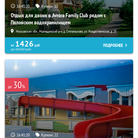
16:41:19
Купили:
10
Отдых для двоих в Avrora Family Club рядом с
Пяловским водохранилищем
Московская обл., Мытищинский р-н, д. Степаньково, ул. Рождественская, д. 25
1426
ПОДРОБНЕЕ
от
руб.
до
60600
руб.
30
%
до
16:41:19
Купили:
22