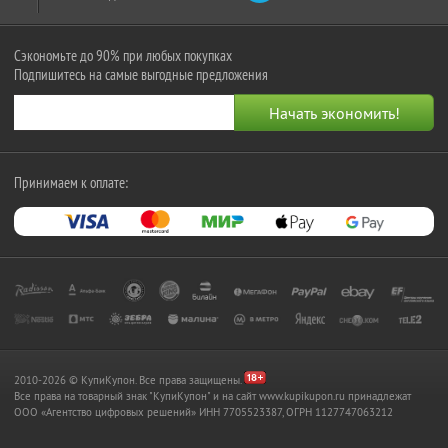
Сэкономьте до 90% при любых покупках
Подпишитесь на самые выгодные предложения
Принимаем к оплате:
2010-2026 © КупиКупон. Все права защищены.
Все права на товарный знак "КупиКупон" и на сайт www.kupikupon.ru принадлежат
OOO «Агентство цифровых решений» ИНН 7705523387, ОГРН 1127747063212