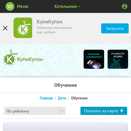
Меню
Котельники
КупиКупон
Мобильное приложение
Загрузить
ещё удобнее
Обучение
Главная
Дети
Обучение
Показать на карте
По рейтингу