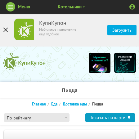
Меню
Котельники
КупиКупон
Мобильное приложение
Загрузить
ещё удобнее
Пицца
Главная
Еда
Доставка еды
Пицца
Показать на карте
По рейтингу