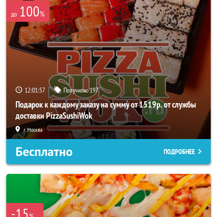
100
%
до
12:01:56
Получили:
197
Подарок к каждому заказу на сумму от 1519р. от службы
доставки PizzaSushiWok
г. Москва
Бесплатно
ПОДРОБНЕЕ
-15
%