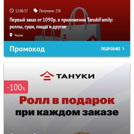
12:06:56
Получили:
258
Первый заказ от 1090р. в приложении TanukiFamily:
роллы, суши, пицца и другое
Россия
Промокод
ПОДРОБНЕЕ
-100
%