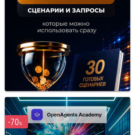
-70
%