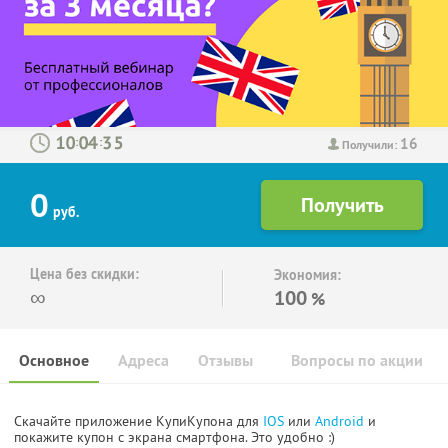
16
:
:
Получили:
0
руб.
Цена без скидки:
Экономия:
∞
100
%
Основное
Адреса
Отзывы
Вопросы по акции
Скачайте приложение КупиКупона для
IOS
или
Android
и
покажите купон с экрана смартфона. Это удобно :)