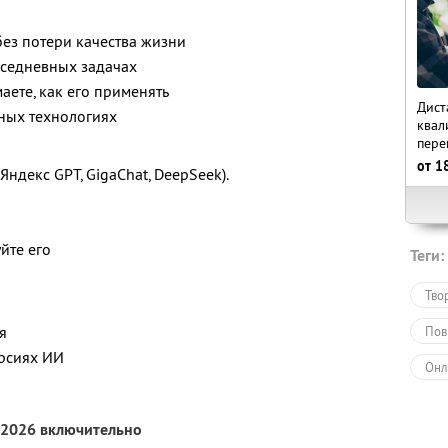
без потери качества жизни
вседневных задачах
аете, как его применять
Дист
жных технологиях
квал
пере
от
1
Яндекс GPT, GigaChat, DeepSeek).
йте его
Теги:
Тво
я
Пов
ерсиях ИИ
Онл
Обу
 2026 включительно