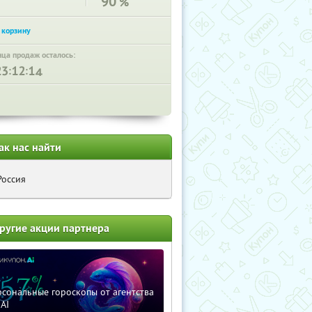
90
%
нца продаж осталось:
:
:
ак нас найти
Россия
ругие акции партнера
сональные гороскопы от агентства
AI