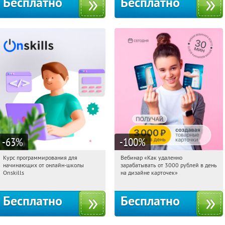
Бесплатно
Бесплатно
-63
%
-100
%
Курс программирования для
Вебинар «Как удаленно
02:12:10
Получили:
4
02:12:10
Получили:
48
начинающих от онлайн-школы
зарабатывать от 3000 рублей в день
Россия
Россия
Onskills
на дизайне карточек»
Бесплатно
Бесплатно