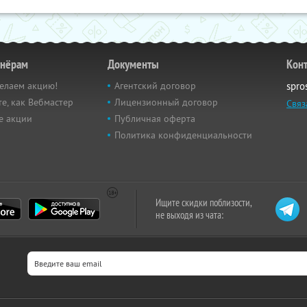
тнёрам
Документы
Кон
елаем акцию!
Агентский договор
spro
е, как Вебмастер
Лицензионный договор
Связ
е акции
Публичная оферта
Политика конфиденциальности
Ищите скидки поблизости,
не выходя из чата: