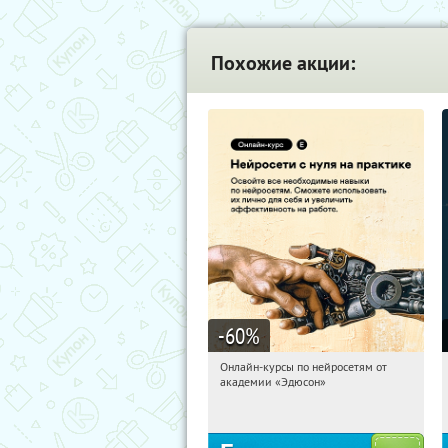
Похожие акции:
-60
%
Онлайн-курсы по нейросетям от
02:12:10
Получили:
6
академии «Эдюсон»
Москва