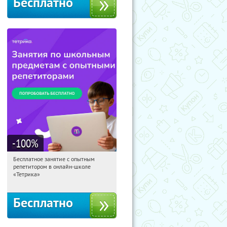
Бесплатно
-100
%
Бесплатное занятие с опытным
02:12:10
Получили:
2
репетитором в онлайн-школе
Москва, Россия
«Тетрика»
Бесплатно