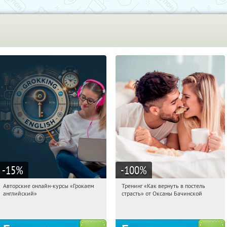
-15
%
-100
%
Авторские онлайн-курсы «Грокаем
Тренинг «Как вернуть в постель
02:12:10
Получили:
4
02:12:10
Получили:
16
английский»
страсть» от Оксаны Бачинской
Россия
Россия