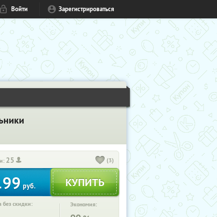
Войти
Зарегистрироваться
льники
25
(3)
и:
199
руб.
 без скидки:
Экономия: