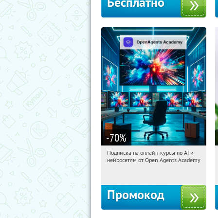
Бесплатно
-70
%
Подписка на онлайн-курсы по AI и
02:12:10
Получили:
18
нейросетям от Open Agents Academy
Россия
Промокод