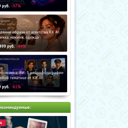
9
руб.
-57%
дание образа от агентства KK AI:
ижка, макияж, одежда
499
руб.
-64%
тосессия с ИИ: 3 нейрофотографии
юбой тематике от KK AI
9
руб.
-61%
екомендуемые:
%