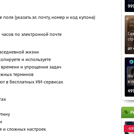
99
поля (указать эл. почту, номер и код купона)
»
Соз
8 часов по электронной почте
стр
от
овседневной жизни
опируете и используете
, времени и упрощения задач
ожных терминов
Фо
в л
ют в бесплатных ИИ-сервисах
49
гах
Р
утину
и
я и сложных настроек
-53