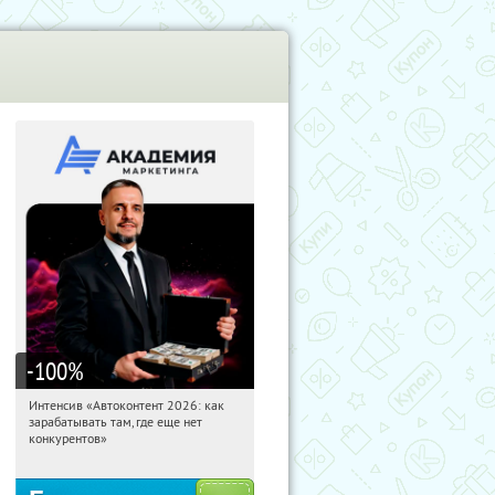
-100
%
Интенсив «Автоконтент 2026: как
02:12:10
Получили:
4
зарабатывать там, где еще нет
Россия
конкурентов»