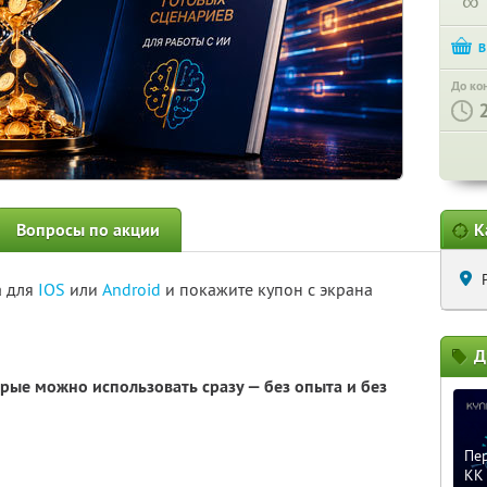
∞
До ко
Вопросы по акции
К
а для
IOS
или
Android
и покажите купон с экрана
Д
орые можно использовать сразу — без опыта и без
Пер
KK 