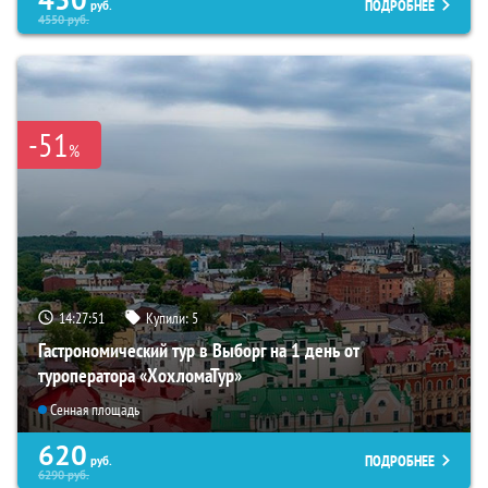
ПОДРОБНЕЕ
руб.
4550
руб.
-51
%
14:27:50
Купили:
5
Гастрономический тур в Выборг на 1 день от
туроператора «ХохломаТур»
Сенная площадь
620
ПОДРОБНЕЕ
руб.
6290
руб.