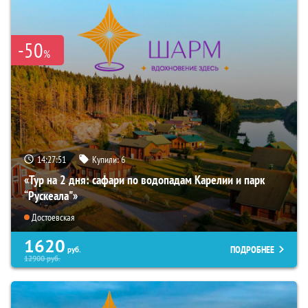
-50
%
14:27:50
Купили:
6
«Тур на 2 дня: сафари по водопадам Карелии и парк
“Рускеала"»
Достоевская
1620
ПОДРОБНЕЕ
руб.
12900
руб.