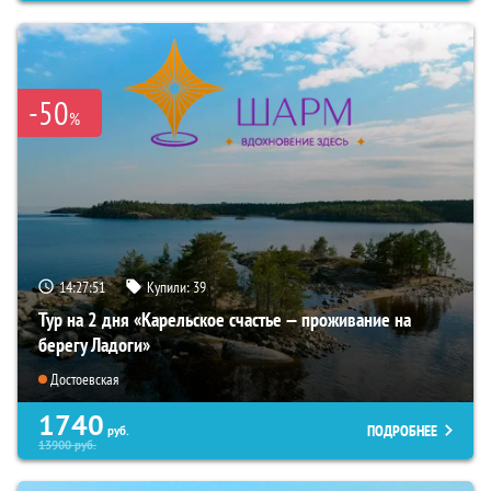
-50
%
14:27:50
Купили:
39
Тур на 2 дня «Карельское счастье — проживание на
берегу Ладоги»
Достоевская
1740
ПОДРОБНЕЕ
руб.
13900
руб.