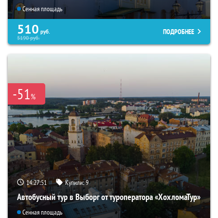
Сенная площадь
510
ПОДРОБНЕЕ
руб.
5190
руб.
-51
%
14:27:50
Купили:
9
Автобусный тур в Выборг от туроператора «ХохломаТур»
Сенная площадь