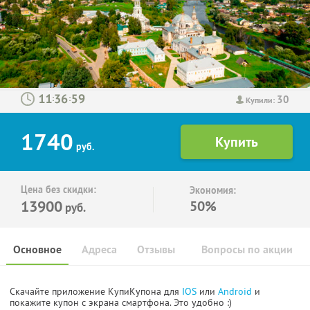
30
:
:
Купили:
1740
руб.
Цена без скидки:
Экономия:
13900
50%
руб.
Основное
Адреса
Отзывы
Вопросы по акции
Скачайте приложение КупиКупона для
IOS
или
Android
и
покажите купон с экрана смартфона. Это удобно :)