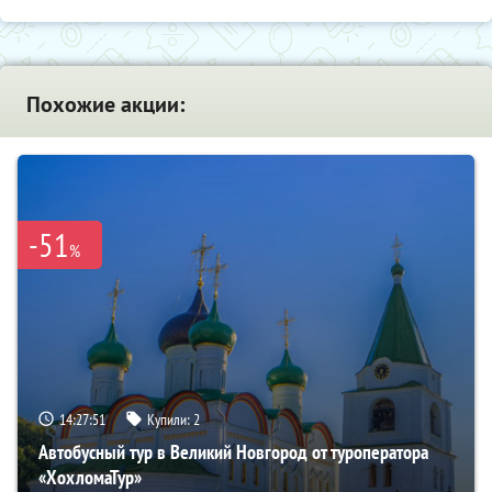
Похожие акции:
-51
%
14:27:50
Купили:
2
Автобусный тур в Великий Новгород от туроператора
«ХохломаТур»