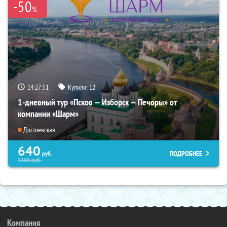
-50
%
14:27:50
Купили:
12
1-дневный тур «Псков — Изборск — Печоры» от
компании «Шарм»
Достоевская
640
ПОДРОБНЕЕ
руб.
5100
руб.
Компания