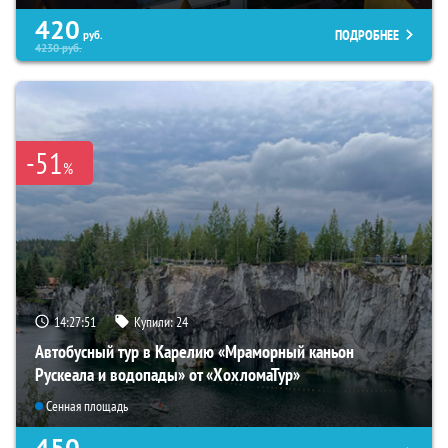
420
ПОДРОБНЕЕ
руб.
4230
руб.
-51
%
14:27:50
Купили:
24
Автобусный тур в Карелию «Мраморный каньон
Рускеала и водопады» от «ХохломаТур»
Сенная площадь
450