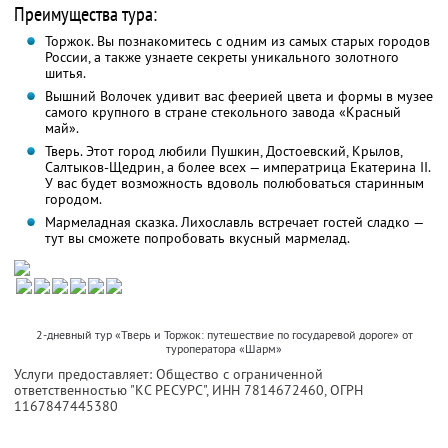
Преимущества тура:
Торжок. Вы познакомитесь с одним из самых старых городов
России, а также узнаете секреты уникального золотного
шитья.
Вышний Волочек удивит вас феерией цвета и формы в музее
самого крупного в стране стекольного завода «Красный
май».
Тверь. Этот город любили Пушкин, Достоевский, Крылов,
Салтыков-Щедрин, а более всех — императрица Екатерина II.
У вас будет возможность вдоволь полюбоваться старинным
городом.
Мармеладная сказка. Лихославль встречает гостей сладко —
тут вы сможете попробовать вкусный мармелад.
2-дневный тур «Тверь и Торжок: путешествие по государевой дороге» от
туроператора «Шарм»
Услуги предоставляет: Общество с ограниченной
ответственностью "КС РЕСУРС",
ИНН 7814672460
, ОГРН
1167847445380