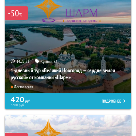
-50
%
14:27:50
Купили:
22
1-дневный тур «Великий Новгород — сердце земли
русской» от компании «Шарм»
Достоевская
420
ПОДРОБНЕЕ
руб.
3300
руб.