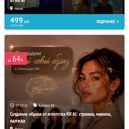
от KK AI
Россия
499
ПОДРОБНЕЕ
руб.
1290
руб.
64
%
до
19:19:15
Купили:
64
Создание образа от агентства KK AI: стрижка, макияж,
одежда
Россия