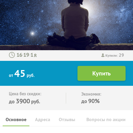
29
:
:
Купили:
45
от
руб.
Цена без скидки:
Экономия:
3900
90%
до
до
руб.
Основное
Адреса
Отзывы
Вопросы по акции