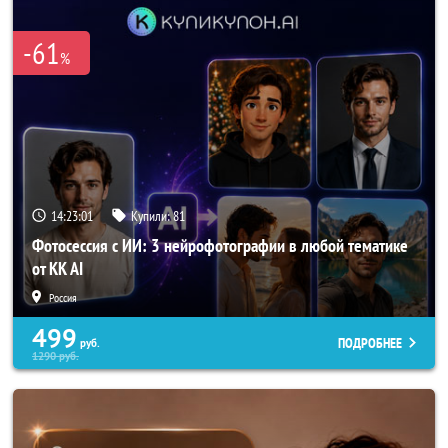
-61
%
14:23:00
Купили:
81
Фотосессия с ИИ: 3 нейрофотографии в любой тематике
от KK AI
Россия
499
ПОДРОБНЕЕ
руб.
1290
руб.