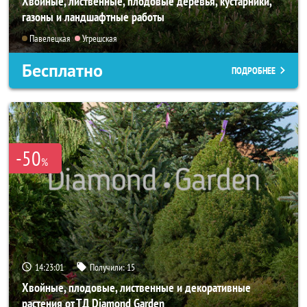
Хвойные, лиственные, плодовые деревья, кустарники,
газоны и ландшафтные работы
Павелецкая
Угрешская
Бесплатно
ПОДРОБНЕЕ
-50
%
14:23:00
Получили:
15
Хвойные, плодовые, лиственные и декоративные
растения от ТД Diamond Garden