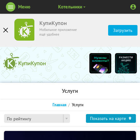
Меню
Котельники
КупиКупон
Мобильное приложение
Загрузить
ещё удобнее
Услуги
Главная
Услуги
Показать на карте
По рейтингу