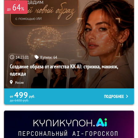
64
%
до
14:23:00
Купили:
64
Создание образа от агентства KK AI: стрижка, макияж,
одежда
Россия
499
ПОДРОБНЕЕ
от
руб.
до
6400
руб.