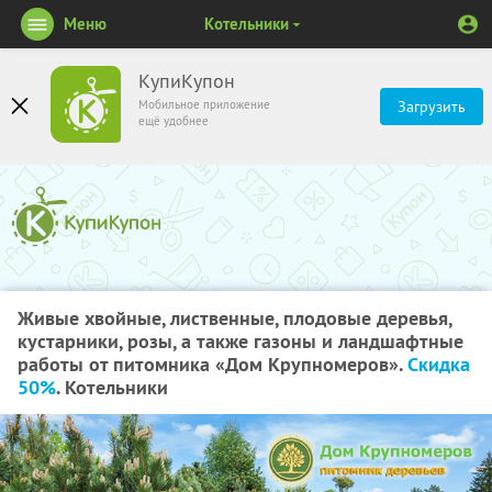
Меню
Котельники
КупиКупон
Мобильное приложение
Загрузить
ещё удобнее
Живые хвойные, лиственные, плодовые деревья,
кустарники, розы, а также газоны и ландшафтные
работы от питомника «Дом Крупномеров».
Скидка
50%
. Котельники