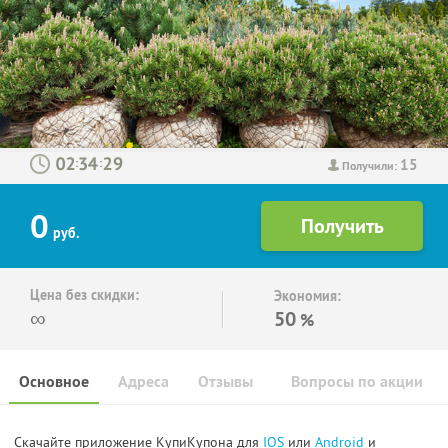
15
:
:
Получили:
0
руб.
Цена без скидки:
Экономия:
∞
50
%
Основное
Адреса
Отзывы
Вопросы по акции
Скачайте приложение КупиКупона для
IOS
или
Android
и