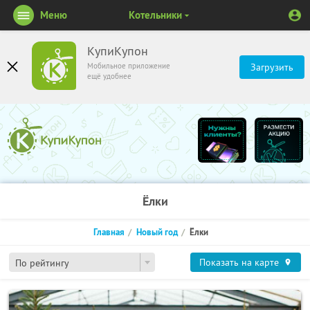
Меню
Котельники
КупиКупон
Мобильное приложение
Загрузить
ещё удобнее
Ёлки
Главная
Новый год
Ёлки
Показать на карте
По рейтингу