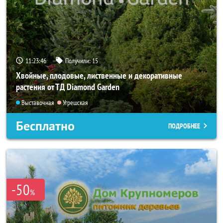
11:23:46
Получили:
15
Хвойные, плодовые, лиственные и декоративные
растения от ТД Diamond Garden
Выставочная
Угрешская
Бесплатно
ПОДРОБНЕЕ
-50
%