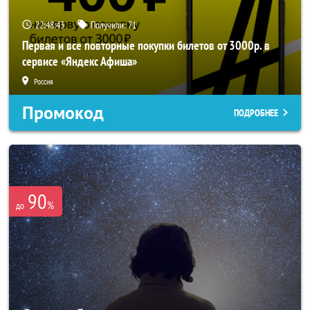
22:48:42
Получили:
71
Первая и все повторные покупки билетов от 3000р. в
сервисе «Яндекс Афиша»
Россия
Промокод
ПОДРОБНЕЕ
90
%
до