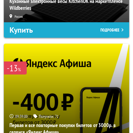
Кухонные электронные весы KitchenOK на маркетплейсе
Wildberries
Россия
Купить
ПОДРОБНЕЕ
-13
%
09:38:58
Получили:
71
Первая и все повторные покупки билетов от 3000р. в
сервисе «Яндекс Афиша»