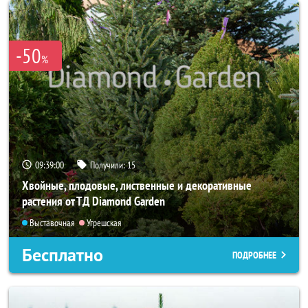
-50
%
09:38:58
Получили:
15
Хвойные, плодовые, лиственные и декоративные
растения от ТД Diamond Garden
Выставочная
Угрешская
Бесплатно
ПОДРОБНЕЕ