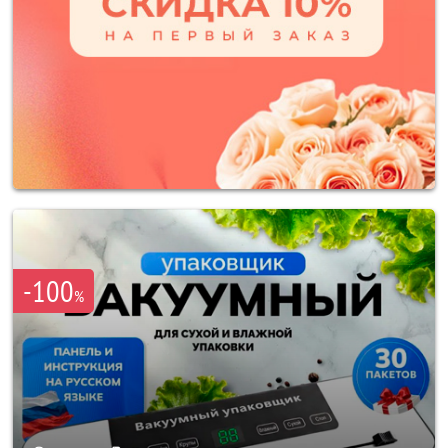
-100
%