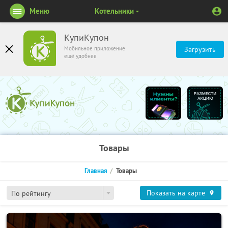
Меню
Котельники
КупиКупон
Мобильное приложение
Загрузить
ещё удобнее
Товары
Главная
Товары
Показать на карте
По рейтингу