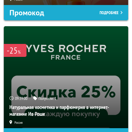
Промокод
ПОДРОБНЕЕ
-25
%
09:38:58
Получили:
1
Натуральная косметика и парфюмерия в интернет-
магазине Ив Роше
Россия