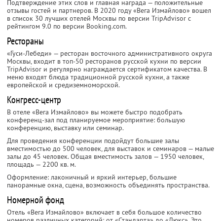
Подтверждение этих слов и главная награда — положительные
отзывы гостей и партнеров. В 2020 году «Вега Измайлово» вошел
в список 30 лучших отелей Москвы по версии TripAdvisor с
рейтингом 9.0 по версии Booking.com.
Рестораны
«Гуси-Лебеди» — ресторан восточного административного округа
Москвы, входит в топ-50 ресторанов русской кухни по версии
TripAdvisor и регулярно награждается сертификатом качества. В
меню входят блюда традиционной русской кухни, а также
европейской и средиземноморской.
Конгресс-центр
В отеле «Вега Измайлово» вы можете быстро подобрать
конференц-зал под планируемое мероприятие: большую
конференцию, выставку или семинар.
Для проведения конференции подойдут большие залы
вместимостью до 500 человек, для выставок и семинаров — малые
залы до 45 человек. Общая вместимость залов — 1950 человек,
площадь — 2200 кв. м.
Оформление: лаконичный и яркий интерьер, большие
панорамные окна, сцена, возможность объединять пространства.
Номерной фонд
Отель «Вега Измайлово» включает в себя большое количество
номеров различных категорий: от «Стандарта» до «Люкс». Это