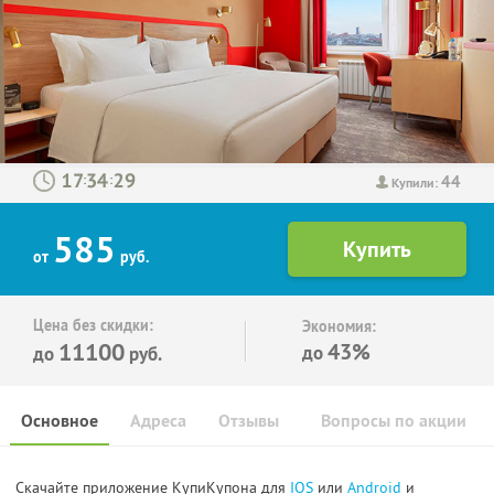
44
:
:
Купили:
585
от
руб.
Цена без скидки:
Экономия:
11100
43%
до
до
руб.
Основное
Адреса
Отзывы
Вопросы по акции
Скачайте приложение КупиКупона для
IOS
или
Android
и