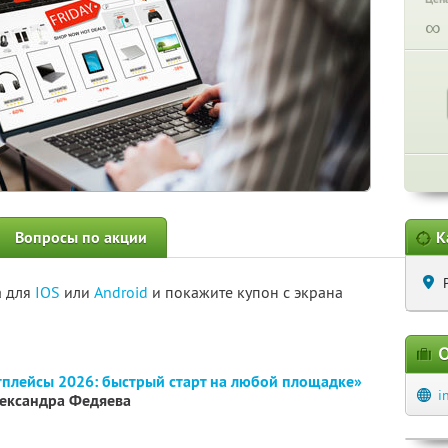
∞
Вопросы по акции
К
а для
IOS
или
Android
и покажите купон с экрана
О
плейсы 2026: быстрый старт на любой площадке»
i
лександра Федяева