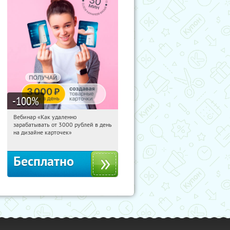
-100
%
Вебинар «Как удаленно
18:17:01
Получили:
48
зарабатывать от 3000 рублей в день
Россия
на дизайне карточек»
Бесплатно