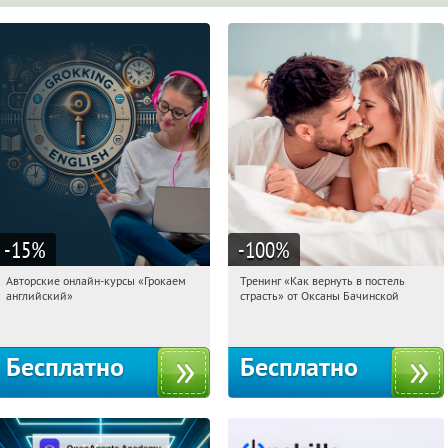
-15
%
-100
%
Авторские онлайн-курсы «Грокаем
Тренинг «Как вернуть в постель
18:17:01
Получили:
4
18:17:01
Получили:
16
английский»
страсть» от Оксаны Бачинской
Россия
Россия
Бесплатно
Бесплатно