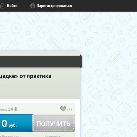
Войти
Зарегистрироваться
щадке» от практика
14
(7)
или:
0
ПОЛУЧИТЬ
руб.
 без скидки: