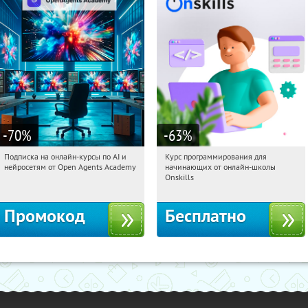
-70
%
-63
%
Подписка на онлайн-курсы по AI и
Курс программирования для
18:17:01
Получили:
18
18:17:01
Получили:
4
нейросетям от Open Agents Academy
начинающих от онлайн-школы
Россия
Россия
Onskills
Промокод
Бесплатно