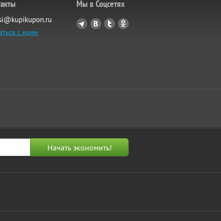
такты
Мы в Соцсетях
si@kupikupon.ru
аться с нами