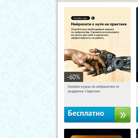
-60
%
Онлайн-курсы по нейросетям от
18:17:01
Получили:
6
академии «Эдюсон»
Москва
Бесплатно