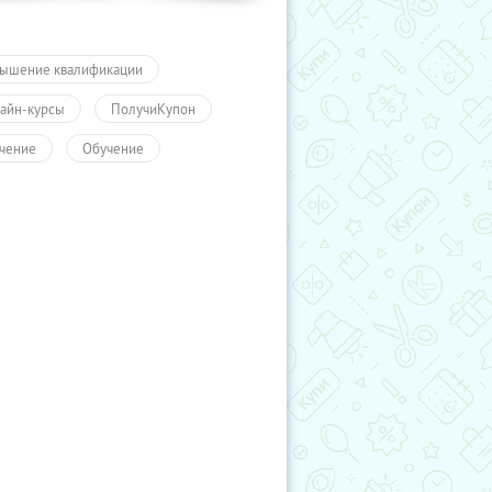
ышение квалификации
айн-курсы
ПолучиКупон
чение
Обучение