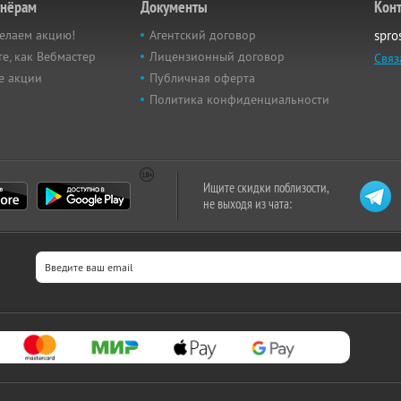
тнёрам
Документы
Кон
елаем акцию!
Агентский договор
spro
е, как Вебмастер
Лицензионный договор
Связ
е акции
Публичная оферта
Политика конфиденциальности
Ищите скидки поблизости,
не выходя из чата: