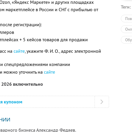
, Ozon, «Яндекс Маркете» и других площадках
Теги:
ом маркетплейсе в России и СНГ с прибылью от
Пов
 после регистрации):
Онл
еллеров
етплейсах + 5 кейсов товаров для продажи
Обу
ласс на
сайте
, укажите Ф. И. О., адрес электронной
ими спецпредложениями компании
и можно уточнить на
сайте
а 2026 включительно
ся купоном
НИИ
оварного бизнеса Александр Федяев.