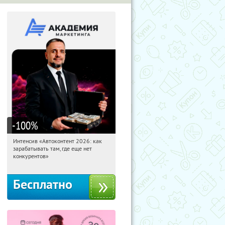
-100
%
Интенсив «Автоконтент 2026: как
18:17:01
Получили:
4
зарабатывать там, где еще нет
Россия
конкурентов»
Бесплатно