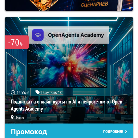
-70
%
16:55:34
Получили:
18
Подписка на онлайн-курсы по AI и нейросетям от Open
Agents Academy
Россия
Промокод
ПОДРОБНЕЕ