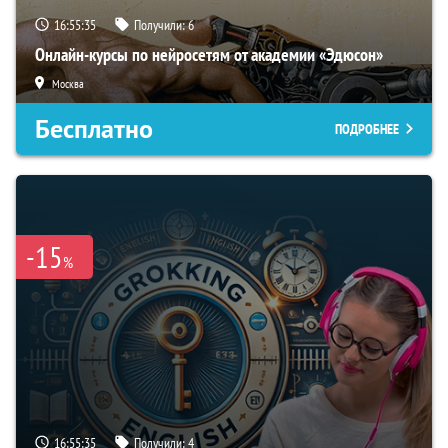
16:55:34
Получили:
6
Онлайн-курсы по нейросетям от академии «Эдюсон»
Москва
Бесплатно
ПОДРОБНЕЕ
-15
%
16:55:34
Получили:
4