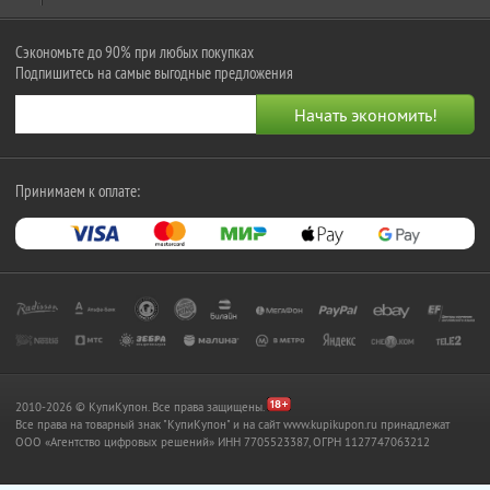
Сэкономьте до 90% при любых покупках
Подпишитесь на самые выгодные предложения
Принимаем к оплате:
2010-2026 © КупиКупон. Все права защищены.
Все права на товарный знак "КупиКупон" и на сайт www.kupikupon.ru принадлежат
OOO «Агентство цифровых решений» ИНН 7705523387, ОГРН 1127747063212