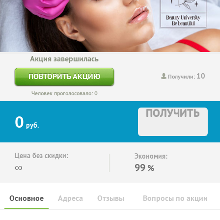
Акция завершилась
10
ПОВТОРИТЬ АКЦИЮ
Получили:
Человек проголосовало: 0
ПОЛУЧИТЬ
0
руб.
Цена без скидки:
Экономия:
∞
99
%
Основное
Адреса
Отзывы
Вопросы по акции