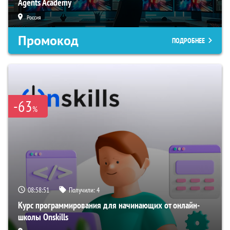
Agents Academy
Россия
Промокод
ПОДРОБНЕЕ
-63
%
08:58:50
Получили:
4
Курс программирования для начинающих от онлайн-
школы Onskills