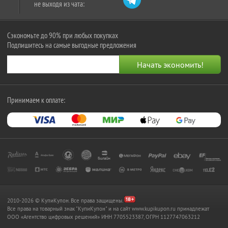
не выходя из чата:
Сэкономьте до 90% при любых покупках
Подпишитесь на самые выгодные предложения
Принимаем к оплате:
2010-2026 © КупиКупон. Все права защищены.
Все права на товарный знак "КупиКупон" и на сайт www.kupikupon.ru принадлежат
OOO «Агентство цифровых решений» ИНН 7705523387, ОГРН 1127747063212