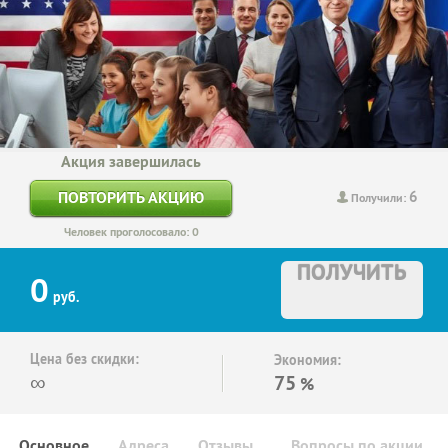
Акция завершилась
6
ПОВТОРИТЬ АКЦИЮ
Получили:
Человек проголосовало: 0
ПОЛУЧИТЬ
0
руб.
Цена без скидки:
Экономия:
∞
75
%
Основное
Адреса
Отзывы
Вопросы по акции