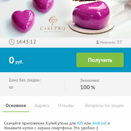
57
:
:
Получили:
0
руб.
Цена без скидки:
Экономия:
∞
100
%
Основное
Адреса
Отзывы
Вопросы по акции
Скачайте приложение КупиКупона для
IOS
или
Android
и
покажите купон с экрана смартфона. Это удобно :)