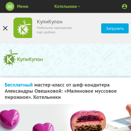
Меню
Котельники
КупиКупон
Мобильное приложение
Загрузить
ещё удобнее
Бесплатный
мастер-класс от шеф-кондитера
Александры Овешковой: «Малиновое муссовое
пирожное». Котельники