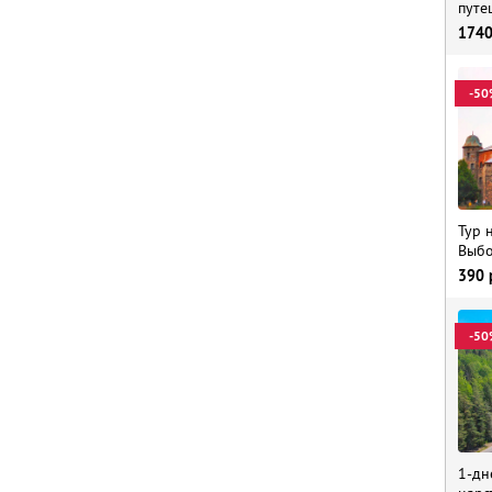
путе
174
-50
Тур 
Выбо
390
-50
1-дн