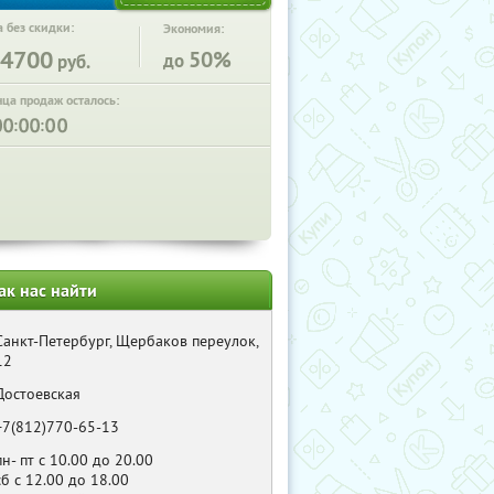
 без скидки:
Экономия:
4700
50%
до
руб.
нца продаж осталось:
:
:
ак нас найти
Санкт-Петербург, Щербаков переулок,
12
Достоевская
+7(812)770-65-13
пн- пт с 10.00 до 20.00
сб с 12.00 до 18.00