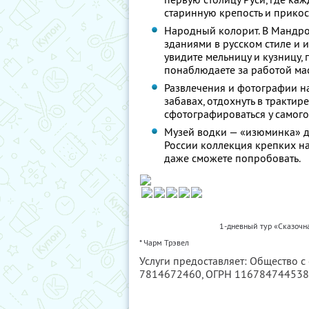
старинную крепость и прикос
Народный колорит. В Мандр
зданиями в русском стиле и 
увидите мельницу и кузницу,
понаблюдаете за работой ма
Развлечения и фотографии на
забавах, отдохнуть в трактир
сфотографироваться у самого
Музей водки — «изюминка» дл
России коллекция крепких н
даже сможете попробовать.
1-дневный тур «Сказочн
* Чарм Трэвел
Услуги предоставляет: Общество с
7814672460
, ОГРН 11678474453