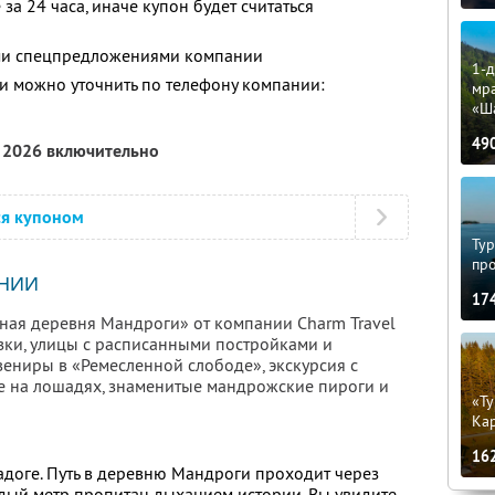
за 24 часа, иначе купон будет считаться
ими спецпредложениями компании
1-д
 можно уточнить по телефону компании:
мр
«Ш
49
я 2026 включительно
ся купоном
Тур
пр
НИИ
17
чная деревня Мандроги» от компании Charm Travel
зки, улицы с расписанными постройками и
вениры в «Ремесленной слободе», экскурсия с
ие на лошадях, знаменитые мандрожские пироги и
«Ту
Кар
16
адоге. Путь в деревню Мандроги проходит через
ждый метр пропитан дыханием истории. Вы увидите