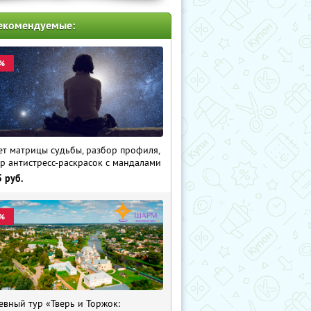
екомендуемые:
%
ет матрицы судьбы, разбор профиля,
р антистресс-раскрасок с мандалами
5
руб.
%
евный тур «Тверь и Торжок: