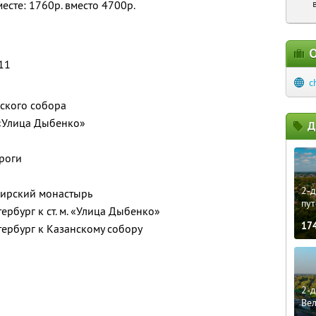
месте: 1760р. вместо 4700р.
О
 11
c
нского собора
. «Улица Дыбенко»
Д
роги
2-д
вирский монастырь
пут
ербург к ст. м. «Улица Дыбенко»
17
тербург к Казанскому собору
2-д
Ве