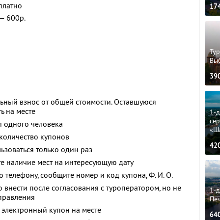
платно
17
 — 600р.
Тур
Вы
39
ьный взнос от общей стоимости. Оставшуюся
ь на месте
1-
сер
я одного человека
«Ш
количество купонов
42
зоваться только один раз
е наличие мест на интересующую дату
о телефону, сообщите номер и код купона,
Ф. И. О.
 внести после согласования с туроператором, но не
1-д
тправления
Пе
 электронный купон на месте
64