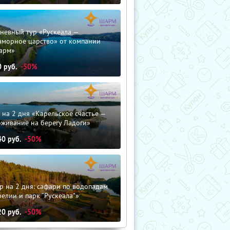
невный тур «Рускеала —
аморное царство» от компании
арм»
0
руб.
-50%
 на 2 дня «Карельское счастье —
оживание на берегу Ладоги»
40
руб.
-50%
р на 2 дня: сафари по водопадам
елии и парк “Рускеала"»
20
руб.
-50%