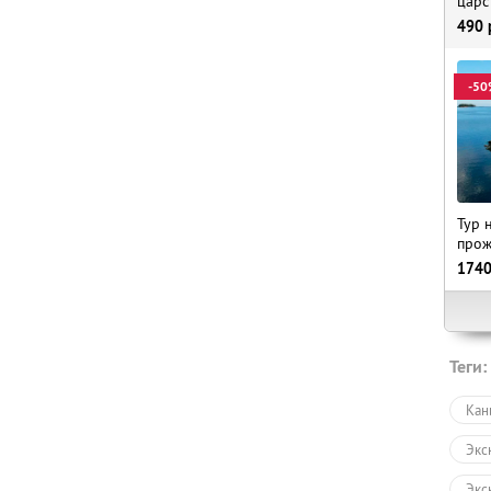
царс
490
-50
Тур 
прож
174
Теги:
Кан
Экс
Экс