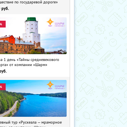
шествие по государевой дороге»
0
руб.
%
на 1 день «Тайны средневекового
рга» от компании «Шарм»
руб.
%
евный тур «Рускеала — мраморное