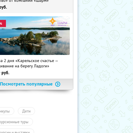
тво» от компании «Шарм»
руб.
%
на 2 дня «Карельское счастье —
ивание на берегу Ладоги»
0
руб.
Посмотреть популярные
икулы
Дети
курсионные туры
курсии и выставки