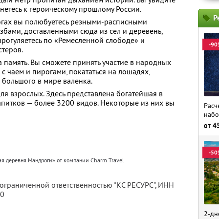
нетесь к героическому прошлому России.
Р
огах вы полюбуетесь резными-расписными
избами, доставленными сюда из сел и деревень,
 прогуляетесь по «Ремесленной слободе» и
-90
стеров.
 память. Вы сможете принять участие в народных
е с чаем и пирогами, покататься на лошадях,
 большого в мире валенка.
я взрослых. Здесь представлена богатейшая в
апитков — более 3200 видов. Некоторые из них вы
Расч
набо
от
4
-50
ая деревня Мандроги» от компании Charm Travel
 ограниченной ответственностью "КС РЕСУРС",
ИНН
80
2-дн