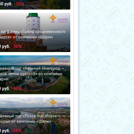
40
руб.
-50%
 на 1 день «Тайны средневекового
борга» от компании «Шарм»
0
руб.
-50%
дневный тур «Великий Новгород —
дце земли русской» от компании
арм»
0
руб.
-50%
невный тур «Псков — Изборск —
чоры» от компании «Шарм»
0
руб.
-50%