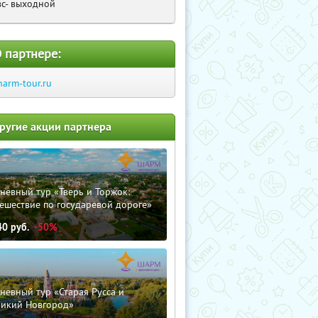
вс- выходной
 партнере:
harm-tour.ru
ругие акции партнера
невный тур «Тверь и Торжок:
ешествие по государевой дороге»
40
руб.
-50%
невный тур «Старая Русса и
ликий Новгород»