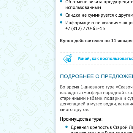
Об отмене визита предупредите 
использованным
Скидка не суммируется с друг
Информацию по условиям акции
+7 (812) 770-65-13
Купон действителен по 11 январ
Узнай, как воспользовать
ПОДРОБНЕЕ О ПРЕДЛОЖЕ
Во время 1-дневного тура «Сказо
вас ждет атмосфера народной ска
старинными избами, подарки и су
дегустацией в музее водки, катан
много другое.
Преимущества тура:
Древняя крепость в Старой Л
первую столицу Руси, где ка