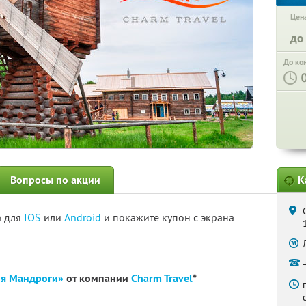
Цена
до
До ко
Вопросы по акции
К
а для
IOS
или
Android
и покажите купон с экрана
ня Мандроги»
от компании
Charm Travel
*