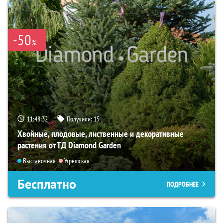
-50
%
11:48:31
Получили:
15
Хвойные, плодовые, лиственные и декоративные
растения от ТД Diamond Garden
Выставочная
Угрешская
Бесплатно
ПОДРОБНЕЕ