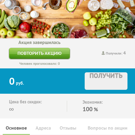
Акция завершилась
4
ПОВТОРИТЬ АКЦИЮ
Получили:
Человек проголосовало: 0
ПОЛУЧИТЬ
0
руб.
Цена без скидки:
Экономия:
∞
100
%
Основное
Адреса
Отзывы
Вопросы по акции