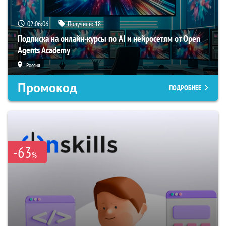
02:06:05
Получили:
18
Подписка на онлайн-курсы по AI и нейросетям от Open
Agents Academy
Россия
Промокод
ПОДРОБНЕЕ
-63
%