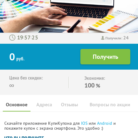
24
:
:
Получили:
0
руб.
Цена без скидки:
Экономия:
∞
100
%
Основное
Адреса
Отзывы
Вопросы по акции
Скачайте приложение КупиКупона для
IOS
или
Android
и
покажите купон с экрана смартфона. Это удобно :)