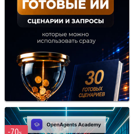
-70
%